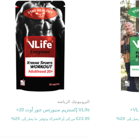
البروبيوتيك الرياضة
VL
VLife إكستريم سبورتس جور أوت 20+
20%
€
23.95
20%
من
إلى
أو الاشتراك وتوفير ⁦ما يصل إلى ⁩