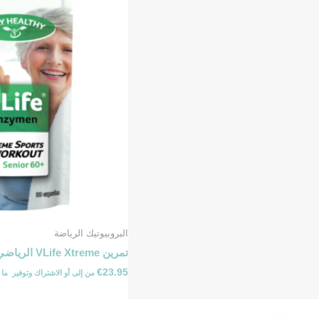
البروبيوتيك الرياضة
تمرين VLife Xtreme الرياضي 60+
€
23.95
من
إلى
أو الاشتراك وتوفير ⁦ما يصل إلى ⁩