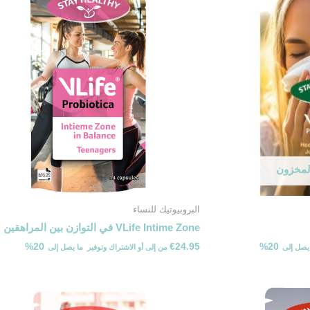
المخزون
البروبيوتيك للنساء
VLife Intime Zone في التوازن بين المراهقين
20%
€
24.95
20%
من
إلى
أو الاشتراك وتوفير ⁦ما يصل إلى ⁩