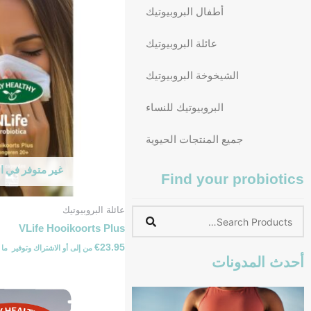
أطفال البروبيوتيك
عائلة البروبيوتيك
الشيخوخة البروبيوتيك
البروبيوتيك للنساء
جميع المنتجات الحيوية
غير متوفر في 
Find your probiotics
عائلة البروبيوتيك
VLife Hooikoorts Plus
€
23.95
من
إلى
أو الاشتراك وتوفير ⁦ما يصل إلى ⁩
أحدث المدونات