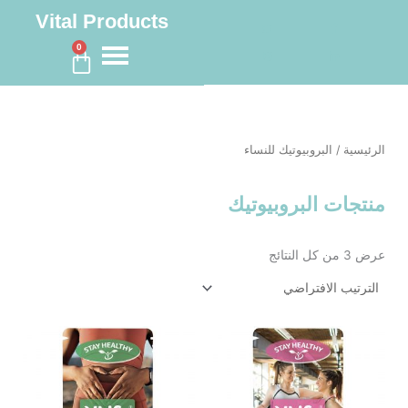
خطي
Vital Products
لى
لمحتوى
0
Cart
الرئيسية
/ البروبيوتيك للنساء
منتجات البروبيوتيك
عرض ⁦3⁩ من كل النتائج