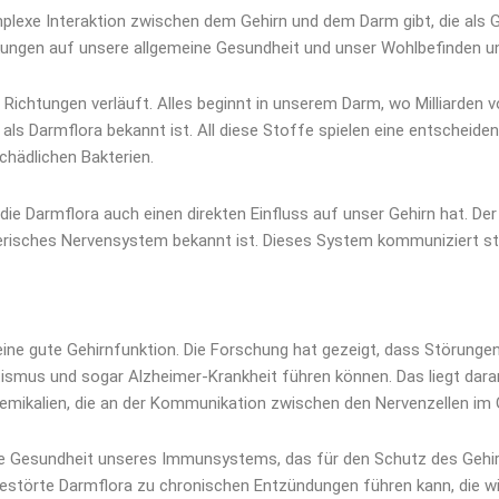
plexe Interaktion zwischen dem Gehirn und dem Darm gibt, die als 
rkungen auf unsere allgemeine Gesundheit und unser Wohlbefinden u
e Richtungen verläuft. Alles beginnt in unserem Darm, wo Milliarden 
ls Darmflora bekannt ist. All diese Stoffe spielen eine entscheiden
hädlichen Bakterien.
 die Darmflora auch einen direkten Einfluss auf unser Gehirn hat. D
erisches Nervensystem bekannt ist. Dieses System kommuniziert st
eine gute Gehirnfunktion. Die Forschung hat gezeigt, dass Störung
smus und sogar Alzheimer-Krankheit führen können. Das liegt daran
emikalien, die an der Kommunikation zwischen den Nervenzellen im Ge
ie Gesundheit unseres Immunsystems, das für den Schutz des Gehi
e gestörte Darmflora zu chronischen Entzündungen führen kann, die 