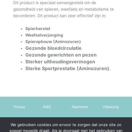
Dit product is speciaal samengesteld om de
gezondheid van spieren, weefsels en metabolisme te
bevorderen. Dit product kan zeer effectief zijn in:
Spierherstel
Weefselverjonging
Spieropbouw (Aminozuren)
Gezonde bloedcirculatie
Gezonde gewrichten en pezen
Sterker uithoudingsvermogen
Sterke Sportprestatie (Aminozuren).
Privacy
AWS
Algemene
Vrijwaring
Policy
Hosting
Voorwaarden
We gebruiken cookies om ervoor te zorgen dat onze site zo
soepel mogelijk draait. Als je doorgaat met het gebruiken van