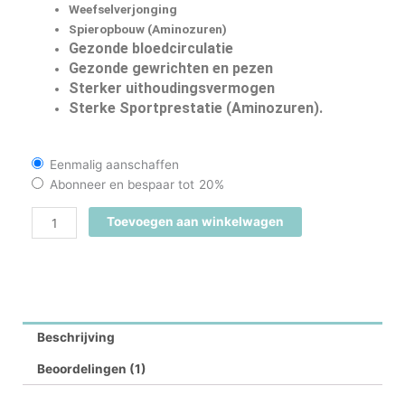
Weefselverjonging
Spieropbouw (Aminozuren)
Gezonde bloedcirculatie
Gezonde gewrichten en pezen
Sterker uithoudingsvermogen
Sterke Sportprestatie (Aminozuren).
VLife
Eenmalig aanschaffen
Xtreme
Abonneer en bespaar tot
20%
Sports
Toevoegen aan winkelwagen
Workout
20+
aantal
Beschrijving
Beoordelingen (1)